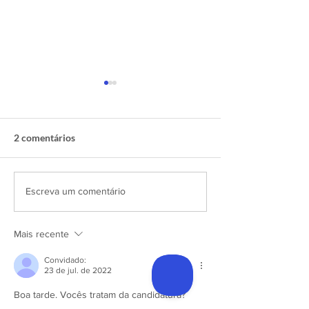
2 comentários
Janelas e Eficiência
Aberto Programa
Escreva um comentário
Energética do seu Imóvel:
a Edifícios mais
Rumo a um Futuro Mais
Sustentáveis 20
Mais recente
Sustentável
Convidado:
23 de jul. de 2022
Boa tarde. Vocês tratam da candidatura?