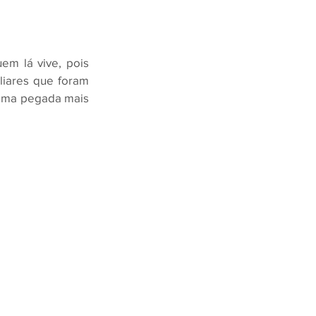
m lá vive, pois 
iares que foram 
 uma pegada mais 