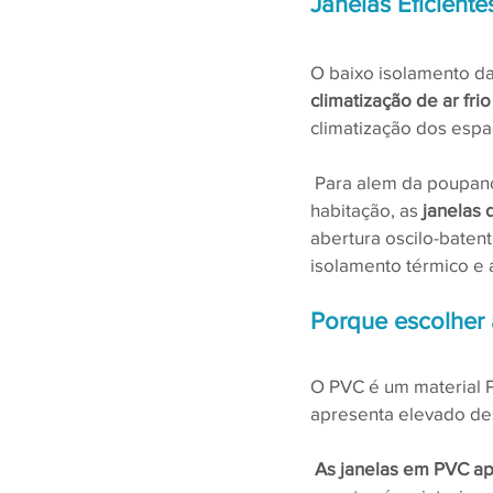
Janelas Eficiente
O baixo isolamento da
climatização de ar fri
climatização dos espa
 Para alem da poupança significativa da energia e aumento do conforto no interior da sua 
habitação, as 
janelas 
abertura oscilo-baten
isolamento térmico e 
Porque escolher 
O PVC é um material PV
apresenta elevado de
As janelas em PVC ap