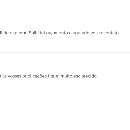
Janelas e Eficiência Energética
Aber
do seu Imóvel: Rumo a um
Edifí
Futuro Mais Sustentável
2023
l de explorar. Solicitei orçamento e aguardo vosso contato 
as vossas publicações fiquei muito esclarecido.