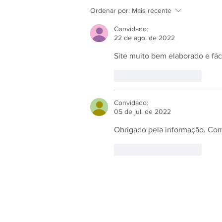
Janelas em PVC: Escolhas
Ordenar por:
Mais recente
Populares
Convidado:
22 de ago. de 2022
Site muito bem elaborado e fáci
Curtir
Responder
Convidado:
05 de jul. de 2022
Obrigado pela informação. Com 
Curtir
Responder