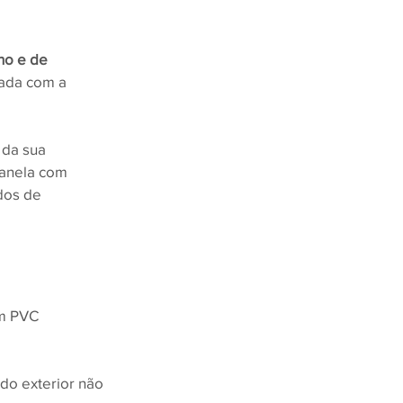
no e de 
nada com a 
janela com 
dos de 
em PVC 
 do exterior não 