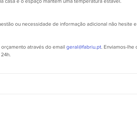
 da casa e o espaço mantém uma temperatura estável. 
stão ou necessidade de informação adicional não hesite e
e orçamento através do email 
geral@fabriu.pt
. Enviamos-lhe
 24h.