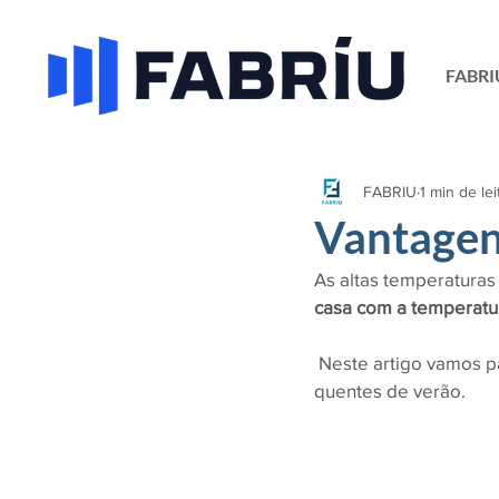
FABRI
FABRIU
1 min de lei
Vantagen
As altas temperaturas
casa com a temperatur
 Neste artigo vamos partilhar algumas dicas que vão ajudar a manter a casa fresca nos dias 
quentes de verão.