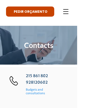
PEDIR ORÇAMENTO
Contacts
215 861 802
928120602
Budgets and
consultations