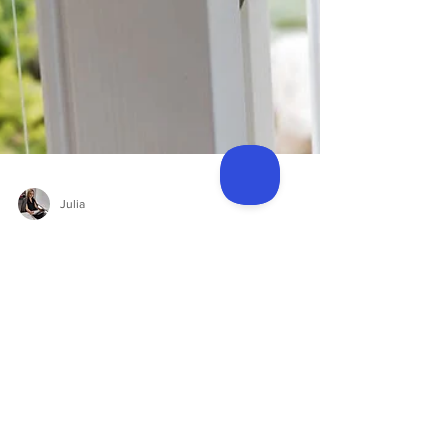
Julia
Diferentes formas de
abertura das Janelas e
Portas (Parte 2)
Sistemas com abertura deslizante Nesta parte