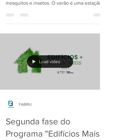
é uma rede que protege o seu lar dos
mosquitos e insetos. O verão é uma estação
do ano em que...
Load video
FABRIU
Segunda fase do